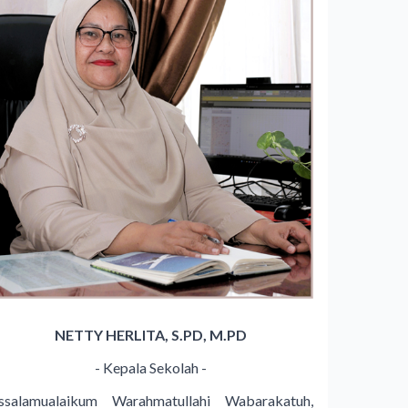
NETTY HERLITA, S.PD, M.PD
- Kepala Sekolah -
ssalamualaikum Warahmatullahi Wabarakatuh,