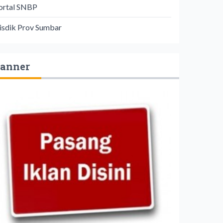
ortal SNBP
isdik Prov Sumbar
anner