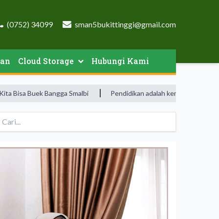
(0752) 34099
sman5bukittinggi@gmail.com
an
Cloud Storage
Hubungi Kami
Buek Bangga Smalbi
Pendidikan adalah kemampuan untuk mendeng