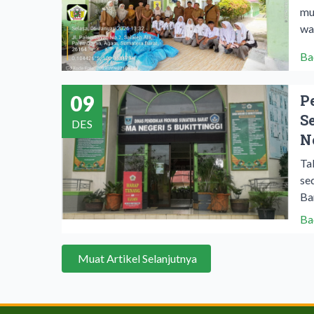
mu
wa
Ba
09
P
S
DES
N
Ta
se
Ba
Ba
Muat Artikel Selanjutnya