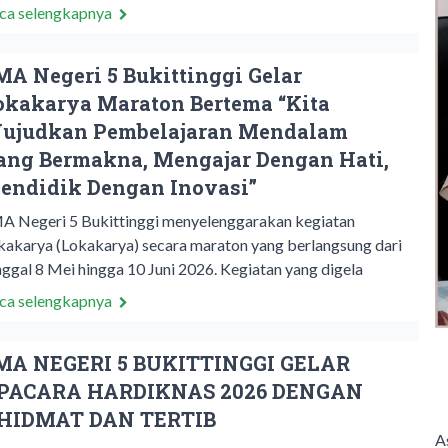
ca selengkapnya
MA Negeri 5 Bukittinggi Gelar
okakarya Maraton Bertema “Kita
ujudkan Pembelajaran Mendalam
ang Bermakna, Mengajar Dengan Hati,
endidik Dengan Inovasi”
A Negeri 5 Bukittinggi menyelenggarakan kegiatan
kakarya (Lokakarya) secara maraton yang berlangsung dari
nggal 8 Mei hingga 10 Juni 2026. Kegiatan yang digela
ca selengkapnya
MA NEGERI 5 BUKITTINGGI GELAR
PACARA HARDIKNAS 2026 DENGAN
HIDMAT DAN TERTIB
A