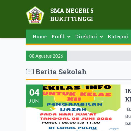
SMA NEGERI 5
BUKITTINGGI
Home
Profil
Direktori
Kategori
Struktur Organisasi Sekolah
Struktur Komite Sekolah
Direktori Guru Dan Tenaga Kependidikan
08 Agustus 2026
Berita Sekolah
04
I
K
JUN
Ba
Bu
ba