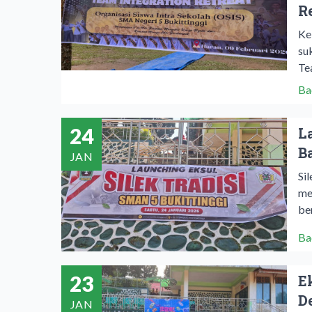
R
Ke
su
Te
Ba
24
L
B
JAN
Si
me
be
Ba
23
E
D
JAN