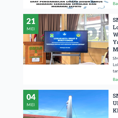
Ba
21
S
L
MEI
W
Y
M
SM
Lo
ta
Ba
04
S
U
MEI
K