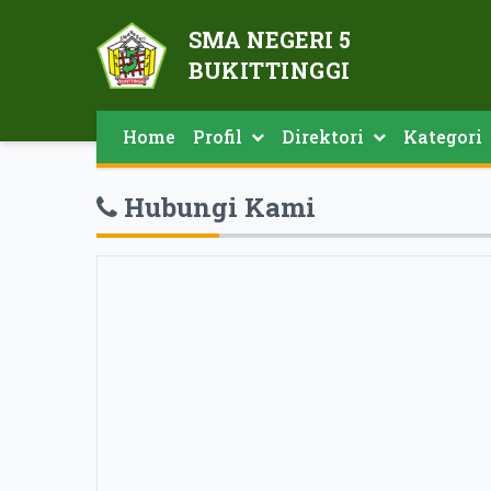
SMA NEGERI 5
BUKITTINGGI
Home
Profil
Direktori
Kategori
Struktur Organisasi Sekolah
Struktur Komite Sekolah
Direktori Guru Dan Tenaga Kependidikan
Hubungi Kami