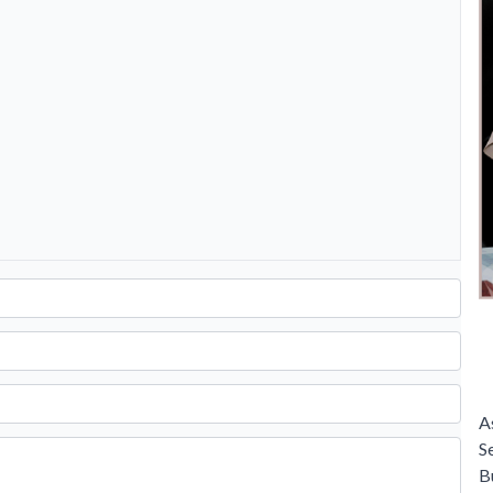
A
S
B