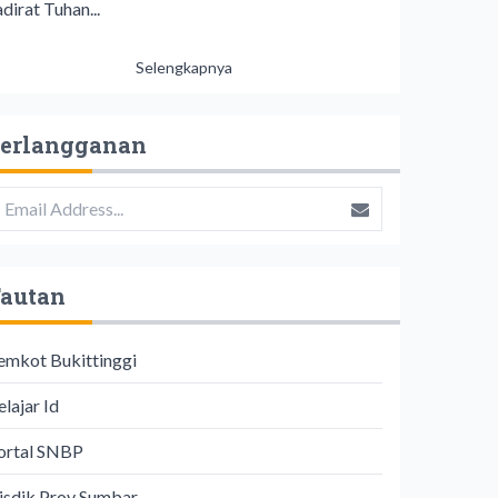
dirat Tuhan...
Selengkapnya
erlangganan
autan
emkot Bukittinggi
lajar Id
ortal SNBP
isdik Prov Sumbar