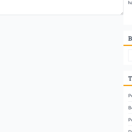
ha
B
T
P
Be
P
D