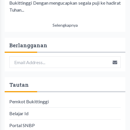
Bukittinggi Dengan mengucapkan segala puji ke hadirat
Tuhan...
Selengkapnya
Berlangganan
Tautan
Pemkot Bukittinggi
Belajar Id
Portal SNBP