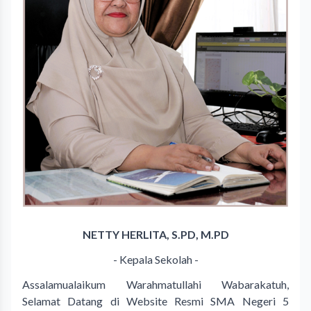
NETTY HERLITA, S.PD, M.PD
- Kepala Sekolah -
Assalamualaikum Warahmatullahi Wabarakatuh,
Selamat Datang di Website Resmi SMA Negeri 5